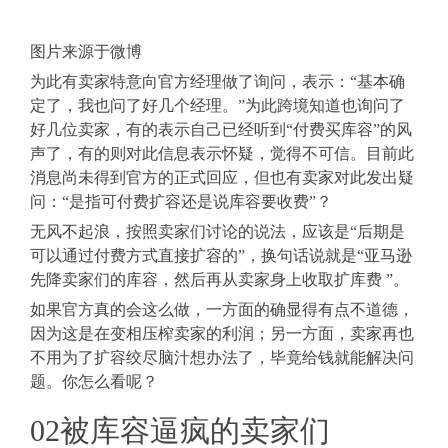
图片来源于微博
为此有卖家特意向官方经理做了询问，表示：“基本确
定了，我也问了好几个经理。”
为此跨境知道也询问了
好几位卖家，有的表示自己已经听到
“付费买库容”
的风
声了，有的则对此信息表示怀疑，觉得不可信。目前此
消息尚未得到官方的正式回应，但也有卖家对此发出疑
问：
“是指可付费扩容还是说库容要收费”？
无风不起浪，按照卖家们讨论的说法，应该是
“后期是
可以通过付费方式直接扩容的”
，换句话说就是
“亚马逊
先降卖家们的库容，然后再从卖家身上收取扩库费 ”
。
如果官方真的会这么做，一方面的确显得有点不道德，
因为这是在变相压榨卖家的利润；另一方面，卖家再也
不用为了扩容绞尽脑汁想办法了，毕竟给钱就能解决问
题。你怎么看呢？
02
被库容逼疯的卖家们