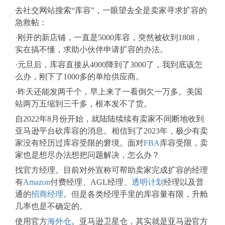
去社交网站搜索“库容”，一眼望去全是卖家寻求扩容的
急救帖：
·刚开的新店铺，一直是5000库容，突然被砍到1808，
实在搞不懂，求助小伙伴申请扩容的办法。
·元旦后，库容直接从4000降到了3000了，我到底该怎
么办，刚下了1000多的单给供应商。
·昨天还能发两千个，早上来了一看倒欠一万多。美国
站两万五缩到三千多，根本发不了货。
自2022年8月份开始，就陆陆续续有卖家不间断地收到
亚马逊平台砍库容的消息。相信到了2023年，极少有卖
家没有经历过库容受限的窘境。面对
FBA
库容受限，卖
家也是想尽办法想把问题解决，怎么办？
找官方经理。
目前对外宣称可帮助卖家完成扩容的经理
有
Amazon
付费经理、AGL经理、
透明计划
经理以及普
通的
招商经理
。但是各类经理手里的库容量有限，升舱
几率也是不确定的。
使用官方
海外仓
。
亚马逊卫星仓，其实就是亚马逊官方